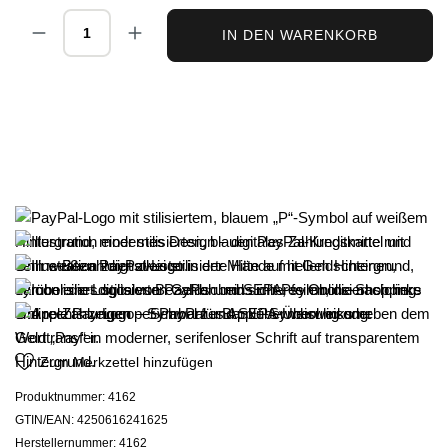
Produkt Anzahl: Gib den gewünschten Wert ei
IN DEN WARENKORB
Zum Merkzettel hinzufügen
Produktnummer:
4162
GTIN/EAN:
4250616241625
Herstellernummer:
4162