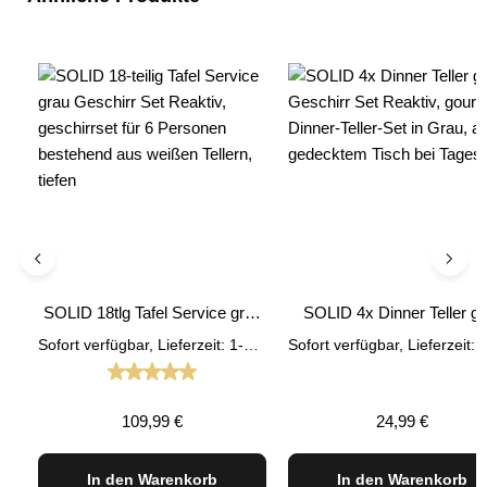
SOLID 18tlg Tafel Service grau
SOLID 4x Dinner Teller gr
Geschirr Set Reaktiv
Geschirr Set Reaktiv
Sofort verfügbar, Lieferzeit: 1-3 Tage
Durchschnittliche Bewertung von 5 von 5 Stern
Regulärer Preis:
Regulärer Preis
109,99 €
24,99 €
In den Warenkorb
In den Warenkorb