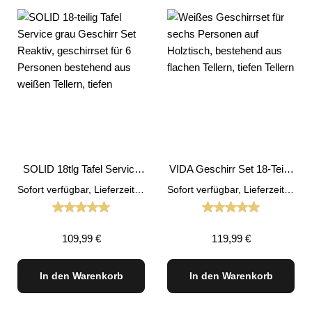
SOLID 18tlg Tafel Service
VIDA Geschirr Set 18-Teilig
grau Geschirr Set Reaktiv
BLAU
Sofort verfügbar, Lieferzeit: 1-3 Tage
Sofort verfügbar, Lieferzeit: 1-3 Tage
Durchschnittliche Bewertung von 5 von 5 Sternen
Durchschnittliche
Regulärer Preis:
Regulärer Preis:
109,99 €
119,99 €
In den Warenkorb
In den Warenkorb