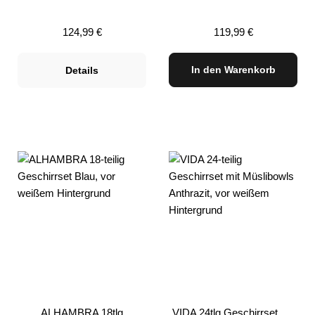
Regulärer Preis:
Regulärer Preis:
124,99 €
119,99 €
In den Warenkorb
Details
ALHAMBRA 18tlg
VIDA 24tlg Geschirrset mit