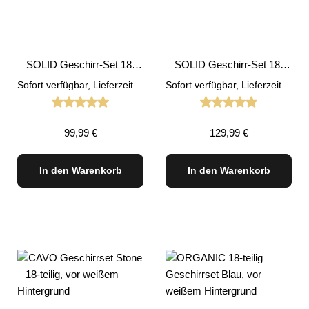
SOLID Geschirr-Set 18-
SOLID Geschirr-Set 18-
Teilig Tafel Service
Teilig Tafel Service
Sofort verfügbar, Lieferzeit: 1-3 Tage
Sofort verfügbar, Lieferzeit: 1-3 Tage
Steinzeug Blau
Steinzeug Beige
Durchschnittliche Bewertung von 5 von 5 Sternen
Durchschnittliche
Regulärer Preis:
Regulärer Preis:
99,99 €
129,99 €
In den Warenkorb
In den Warenkorb