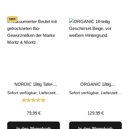
TIPP
NORDIC 18tlg Tafel-
ORGANIC 18tlg
Service Geschirr Set
Geschirrset Beige
Sofort verfügbar, Lieferzeit: 1-3 Tage
Sofort verfügbar, Lieferzeit: 1-3 Tage
Schwarz
Durchschnittliche Bewertung von 5 von 5 Sternen
Regulärer Preis:
Regulärer Preis:
79,99 €
129,99 €
In den Warenkorb
In den Warenkorb