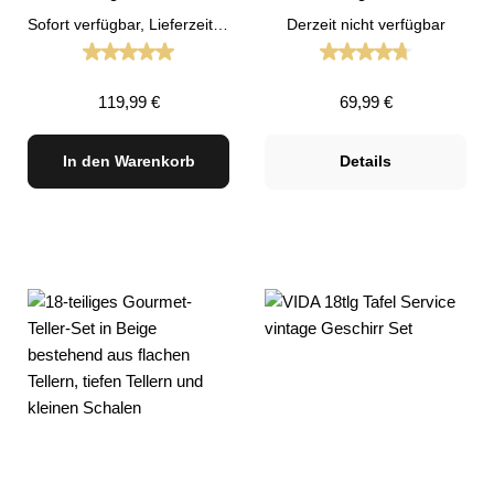
anthrazit Geschirr Set
grau
Sofort verfügbar, Lieferzeit: 1-3 Tage
Derzeit nicht verfügbar
Durchschnittliche Bewertung von 5 von 5 Sternen
Durchschnittliche
Regulärer Preis:
Regulärer Preis:
119,99 €
69,99 €
In den Warenkorb
Details