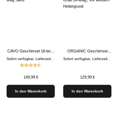
CAVO Geschirrset 18-teilig
ORGANIC Geschirrset
Sand
Grau 18tlg.
Sofort verfügbar, Lieferzeit: 1-3 Tage
Sofort verfügbar, Lieferzeit: 1-3 Tage
Durchschnittliche Bewertung von 4.5 von 5 Sterne
Regulärer Preis:
Regulärer Preis:
149,99 €
129,99 €
In den Warenkorb
In den Warenkorb