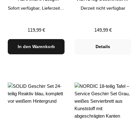
Geschirrset Blau
Müslibowls Anthrazit
Sofort verfügbar, Lieferzeit: 1-3 Tage
Derzeit nicht verfügbar
Regulärer Preis:
Regulärer Preis:
119,99 €
149,99 €
In den Warenkorb
Details