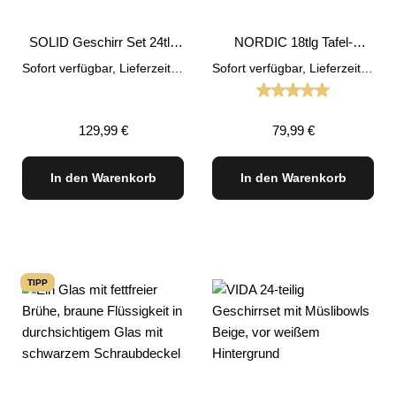
SOLID Geschirr Set 24tlg
NORDIC 18tlg Tafel-
Reaktiv blau
Service Geschirr Set Grau
Sofort verfügbar, Lieferzeit: 1-3 Tage
Sofort verfügbar, Lieferzeit: 1-3 Tage
Durchschnittliche
Regulärer Preis:
Regulärer Preis:
129,99 €
79,99 €
In den Warenkorb
In den Warenkorb
TIPP