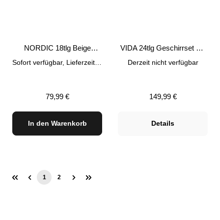
NORDIC 18tlg Beige
VIDA 24tlg Geschirrset mit
Geschirr-Set Tafelservice
Müslibowls Beige
Sofort verfügbar, Lieferzeit: 1-3 Tage
Derzeit nicht verfügbar
Regulärer Preis:
Regulärer Preis:
79,99 €
149,99 €
In den Warenkorb
Details
1
2
Seite
Seite