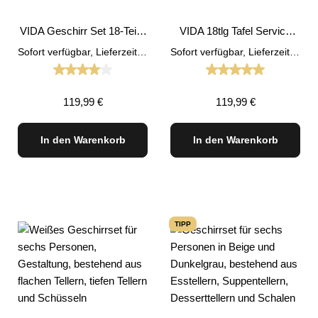
VIDA Geschirr Set 18-Teilig
VIDA 18tlg Tafel Service
Beige
vintage Geschirr Set
Sofort verfügbar, Lieferzeit: 1-3 Tage
Sofort verfügbar, Lieferzeit: 1-3 Tage
Durchschnittliche Bewertung von 4 von 5 Sternen
Durchschnittliche
Regulärer Preis:
Regulärer Preis:
119,99 €
119,99 €
In den Warenkorb
In den Warenkorb
TIPP