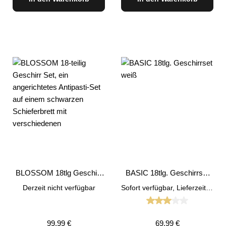
BLOSSOM 18tlg Geschirr
BASIC 18tlg. Geschirrset
Set
weiß
Derzeit nicht verfügbar
Sofort verfügbar, Lieferzeit: 1-3 Tage
Durchschnittliche
Regulärer Preis:
Regulärer Preis:
99,99 €
69,99 €