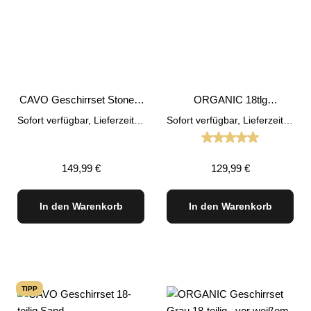
CAVO Geschirrset Stone –
ORGANIC 18tlg
18-teilig
Geschirrset Blau
Sofort verfügbar, Lieferzeit: 1-3 Tage
Sofort verfügbar, Lieferzeit: 1-3 Tage
Durchschnittliche
Regulärer Preis:
Regulärer Preis:
149,99 €
129,99 €
In den Warenkorb
In den Warenkorb
TIPP