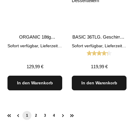
ORGANIC 18tlg
BASIC 36TLG. Geschirrset
Geschirrset Beige
Weiß
Sofort verfügbar, Lieferzeit: 1-3 Tage
Sofort verfügbar, Lieferzeit: 1-3 Tage
Durchschnittliche
Regulärer Preis:
Regulärer Preis:
129,99 €
119,99 €
In den Warenkorb
In den Warenkorb
1
2
3
4
Seite
Seite
Seite
Seite