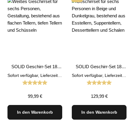
SOLID Geschirr-Set 18-
SOLID Geschirr-Set 18-
Teilig Tafel Service
Teilig Tafel Service
Sofort verfügbar, Lieferzeit: 1-3 Tage
Sofort verfügbar, Lieferzeit: 1-3 Tage
Steinzeug Blau
Steinzeug Beige
Durchschnittliche Bewertung von 5 von 5 Sternen
Durchschnittliche
Regulärer Preis:
Regulärer Preis:
99,99 €
129,99 €
In den Warenkorb
In den Warenkorb