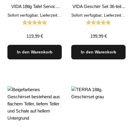
VIDA 18tlg Tafel Service
VIDA Geschirr Set 36-teilig
anthrazit Geschirr Set
anthrazit
Sofort verfügbar, Lieferzeit: 1-3 Tage
Sofort verfügbar, Lieferzeit: 1-3 Tage
Durchschnittliche Bewertung von 5 von 5 Sternen
Durchschnittliche
Regulärer Preis:
Regulärer Preis:
119,99 €
199,99 €
In den Warenkorb
In den Warenkorb