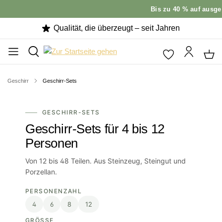
Bis zu 40 % auf ausgewä
Qualität, die überzeugt – seit Jahren
Geschirr
Geschirr-Sets
GESCHIRR-SETS
Geschirr-Sets für 4 bis 12
Personen
Von 12 bis 48 Teilen. Aus Steinzeug, Steingut und
Porzellan.
PERSONENZAHL
4
6
8
12
GRÖSSE