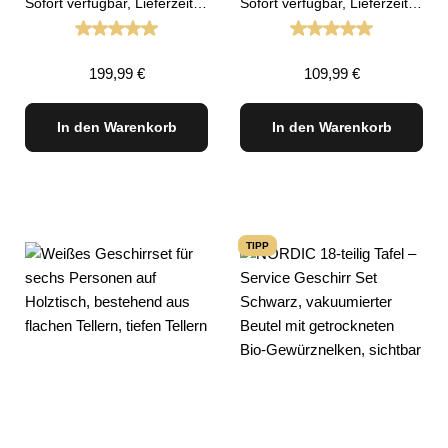
Sofort verfügbar, Lieferzeit: 1-3 Tage
Sofort verfügbar, Lieferzeit: 1-3 Tage
Durchschnittliche Bewertung von 5 von 5 Sternen
Durchschnittliche
Regulärer Preis:
Regulärer Preis:
199,99 €
109,99 €
In den Warenkorb
In den Warenkorb
TIPP