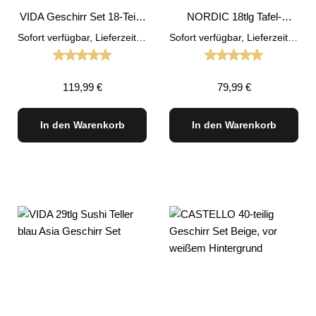
VIDA Geschirr Set 18-Teilig
NORDIC 18tlg Tafel-
BLAU
Service Geschirr Set
Sofort verfügbar, Lieferzeit: 1-3 Tage
Sofort verfügbar, Lieferzeit: 1-3 Tage
Schwarz
Durchschnittliche Bewertung von 5 von 5 Sternen
Durchschnittliche
Regulärer Preis:
Regulärer Preis:
119,99 €
79,99 €
In den Warenkorb
In den Warenkorb