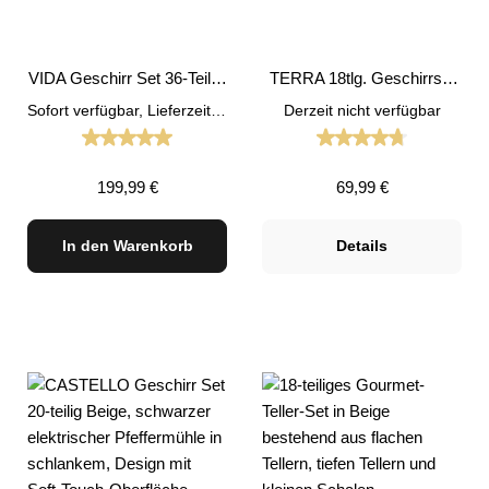
VIDA Geschirr Set 36-Teilig,
TERRA 18tlg. Geschirrset
Beige
grau
Sofort verfügbar, Lieferzeit: 1-3 Tage
Derzeit nicht verfügbar
Durchschnittliche Bewertung von 5 von 5 Sternen
Durchschnittliche
Regulärer Preis:
Regulärer Preis:
199,99 €
69,99 €
In den Warenkorb
Details