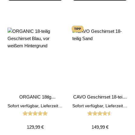
TIPP
ORGANIC 18tlg
CAVO Geschirrset 18-teilig
Geschirrset Blau
Sand
Sofort verfügbar, Lieferzeit: 1-3 Tage
Sofort verfügbar, Lieferzeit: 1-3 Tage
Durchschnittliche Bewertung von 5 von 5 Sternen
Durchschnittliche
Regulärer Preis:
Regulärer Preis:
129,99 €
149,99 €