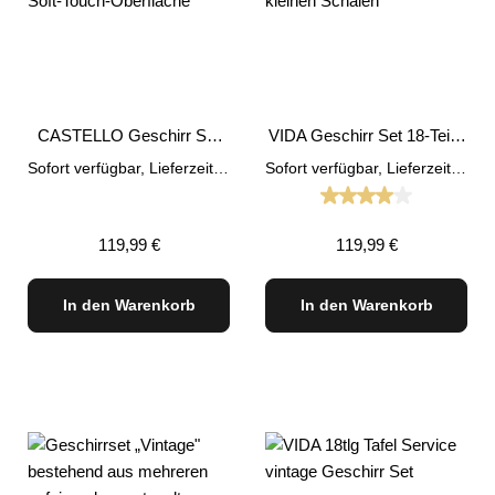
CASTELLO Geschirr Set
VIDA Geschirr Set 18-Teilig
20tlg Beige
Beige
Sofort verfügbar, Lieferzeit: 1-3 Tage
Sofort verfügbar, Lieferzeit: 1-3 Tage
Durchschnittliche
Regulärer Preis:
Regulärer Preis:
119,99 €
119,99 €
In den Warenkorb
In den Warenkorb