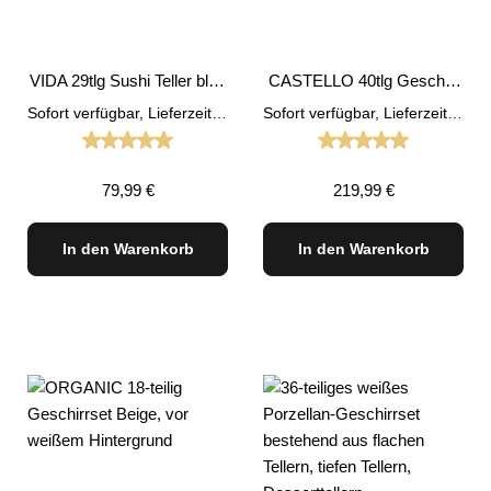
VIDA 29tlg Sushi Teller blau
CASTELLO 40tlg Geschirr
Asia Geschirr Set
Set Beige
Sofort verfügbar, Lieferzeit: 1-3 Tage
Sofort verfügbar, Lieferzeit: 1-3 Tage
Durchschnittliche Bewertung von 5 von 5 Sternen
Durchschnittliche
Regulärer Preis:
Regulärer Preis:
79,99 €
219,99 €
In den Warenkorb
In den Warenkorb