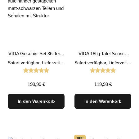
VIDA Geschirr-Set 36-Teilig
VIDA 18tlg Tafel Service
Vintage
vintage Geschirr Set
Sofort verfügbar, Lieferzeit: 1-3 Tage
Sofort verfügbar, Lieferzeit: 1-3 Tage
Durchschnittliche Bewertung von 5 von 5 Sternen
Durchschnittliche
Regulärer Preis:
Regulärer Preis:
199,99 €
119,99 €
In den Warenkorb
In den Warenkorb
TIPP