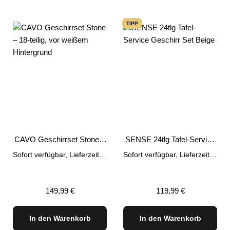
TIPP
CAVO Geschirrset Stone –
SENSE 24tlg Tafel-Service
18-teilig
Geschirr Set Beige
Sofort verfügbar, Lieferzeit: 1-3 Tage
Sofort verfügbar, Lieferzeit: 1-3 Tage
Regulärer Preis:
Regulärer Preis:
149,99 €
119,99 €
In den Warenkorb
In den Warenkorb