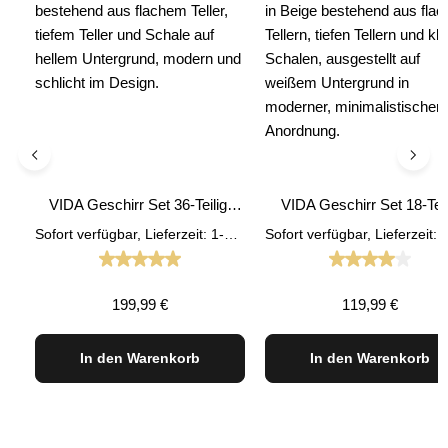
VIDA Geschirr Set 36-Teilig,
VIDA Geschirr Set 18-Teil
Beige
Beige
Sofort verfügbar, Lieferzeit: 1-3 Tage
Durchschnittliche Bewertung von 5 von 5 Stern
Durchschnit
Regulärer Preis:
Regulärer Preis:
199,99 €
119,99 €
In den Warenkorb
In den Warenkorb