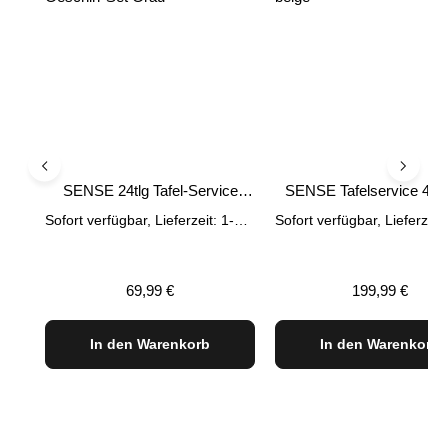
SENSE 24tlg Tafel-Service
SENSE Tafelservice 48-te
Geschirr Set Grau
beige
Sofort verfügbar, Lieferzeit: 1-3 Tage
Regulärer Preis:
Regulärer Prei
69,99 €
199,99 €
In den Warenkorb
In den Warenkorb