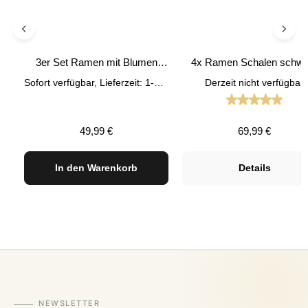
3er Set Ramen mit Blumen
4x Ramen Schalen schwa
schwarz inkl. Deckel und Löffel
Rillen inkl. Löffel und Stäb
Sofort verfügbar, Lieferzeit: 1-3 Tage
Derzeit nicht verfügbar
Durchschnit
Regulärer Preis:
Regulärer Preis
49,99 €
69,99 €
In den Warenkorb
Details
NEWSLETTER