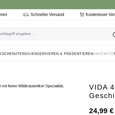
ahren
Schneller Versand
Kostenloser Ve
KÜCHENUTENSILIEN
SERVIEREN & PRÄSENTIEREN
ANGEBOTE
VIDA 4
Geschi
Regulärer Preis
24,99 €