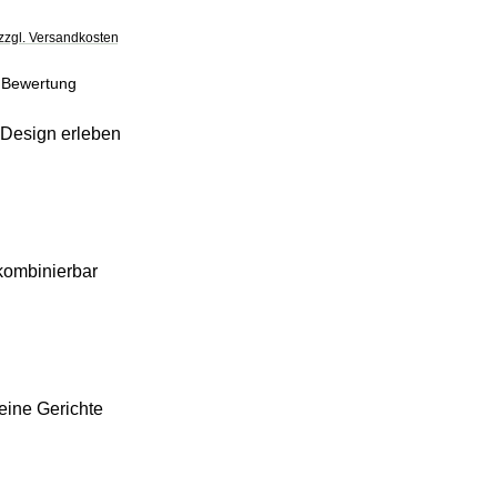
 zzgl. Versandkosten
che Bewertung von 5 von 5 Sternen
 Bewertung
Design erleben
 kombinierbar
leine Gerichte