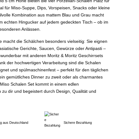
 5 cm Höhe bieten die vier Porzellan-Schalen Platz für
eal für Miso-Suppe, Dips, Vorspeisen, Snacks oder kleine
tilvolle Kombination aus mattem Blau und Grau macht
m echten Hingucker auf jedem gedeckten Tisch – ob im
besonderen Anlässen.
e macht die Schälchen besonders vielseitig: Sie eignen
 asiatische Gerichte, Saucen, Gewürze oder Antipasti –
 wunderbar mit anderen Moritz & Moritz Geschirrsets
nk der hochwertigen Verarbeitung sind die Schalen
gnet und spülmaschinenfest – perfekt für den täglichen
 ein gemütliches Dinner zu zweit oder als charmantes
Miso Schalen Set kommt in einem edlen
zu dir und begeistert durch Design, Qualität und
ng aus Deutschland
Sichere Bezahlung