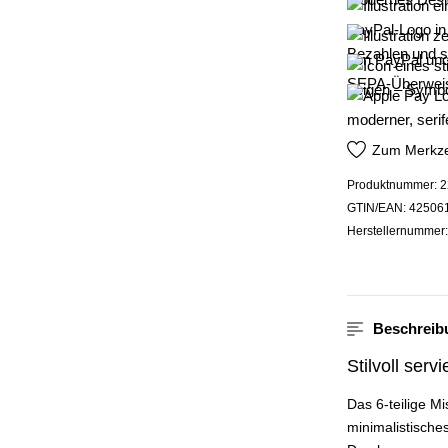
Zum Merkze
Produktnummer:
2
GTIN/EAN:
42506
Herstellernummer
Beschreib
Stilvoll ser
Das 6-teilige M
minimalistisches