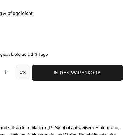
 & pflegeleicht
gbar, Lieferzeit: 1-3 Tage
nzahl: Gib den gewünschten Wert ein oder
Stk
IN DEN WARENKORB