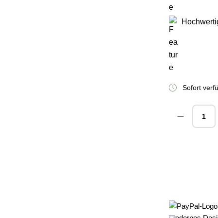
Hochwertig
Sofort verfü
Produkt A