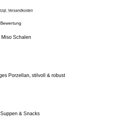
 zzgl. Versandkosten
che Bewertung von 5 von 5 Sternen
 Bewertung
e Miso Schalen
es Porzellan, stilvoll & robust
ür Suppen & Snacks