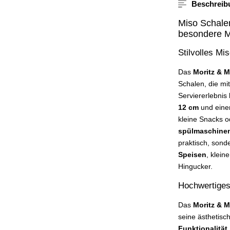
Beschreib
Miso Schalen
besondere 
Stilvolles Mi
Das
Moritz & M
Schalen, die m
Serviererlebnis
12 cm
und eine
kleine Snacks o
spülmaschinen
praktisch, sond
Speisen
, klein
Hingucker.
Hochwertiges 
Das
Moritz & M
seine ästhetisc
Funktionalität