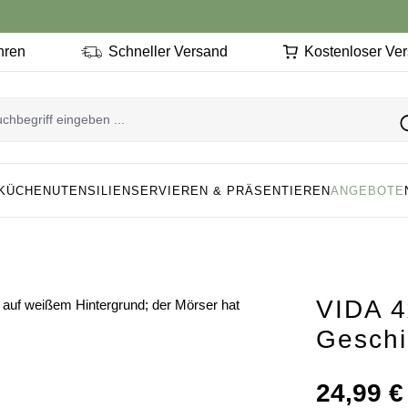
ahren
Schneller Versand
Kostenloser Ve
KÜCHENUTENSILIEN
SERVIEREN & PRÄSENTIEREN
ANGEBOTE
VIDA 4
Geschi
Regulärer Preis
24,99 €