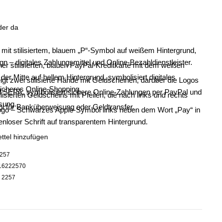
der da
ttel hinzufügen
257
16222570
:
2257