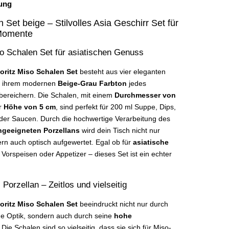
ung
 Set beige – Stilvolles Asia Geschirr Set für
Momente
so Schalen Set für asiatischen Genuss
oritz Miso Schalen Set
besteht aus vier eleganten
it ihrem modernen
Beige-Grau Farbton
jedes
 bereichern. Die Schalen, mit einem
Durchmesser von
r
Höhe von 5 cm
, sind perfekt für 200 ml Suppe, Dips,
der Saucen. Durch die hochwertige Verarbeitung des
geeigneten Porzellans
wird dein Tisch nicht nur
ern auch optisch aufgewertet. Egal ob für
asiatische
e Vorspeisen oder Appetizer – dieses Set ist ein echter
Porzellan – Zeitlos und vielseitig
oritz Miso Schalen Set
beeindruckt nicht nur durch
he Optik, sondern auch durch seine
hohe
. Die Schalen sind so vielseitig, dass sie sich für Miso-