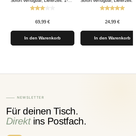
Sofort verfügbar, Lieferzeit: 1-3 Tage
Durchschnittliche Bewertung von 3 von 5 Stern
Durchschnit
Regulärer Preis:
Regulärer Preis
69,99 €
24,99 €
In den Warenkorb
In den Warenkorb
NEWSLETTER
Für deinen Tisch.
Direkt
ins Postfach.