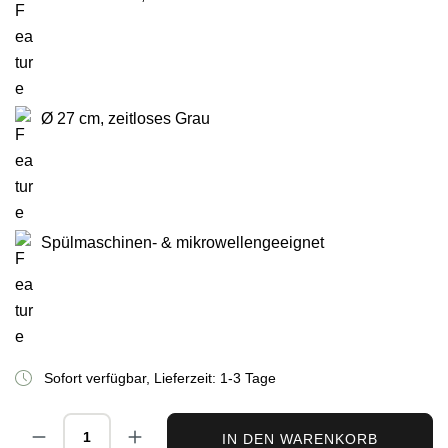
Ø 27 cm, zeitloses Grau
Spülmaschinen- & mikrowellengeeignet
Sofort verfügbar, Lieferzeit: 1-3 Tage
Produkt Anzahl: Gib den gewünschten Wert ei
IN DEN WARENKORB