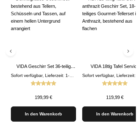
VIDA Geschirr Set 36-teilig
VIDA 18tlg Tafel Servic
anthrazit
anthrazit Geschirr Set
Sofort verfügbar, Lieferzeit: 1-3 Tage
Durchschnittliche Bewertung von 4.92 von 5 St
Durchschnit
Regulärer Preis:
Regulärer Preis:
199,99 €
119,99 €
In den Warenkorb
In den Warenkorb