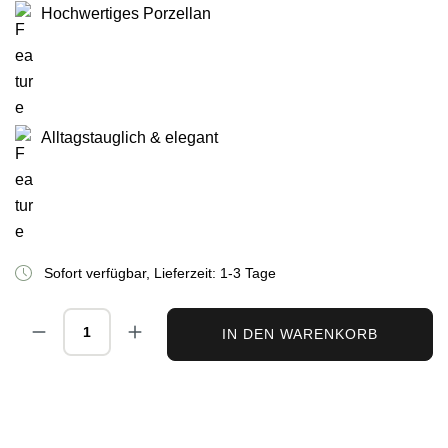
Hochwertiges Porzellan
Alltagstauglich & elegant
Sofort verfügbar, Lieferzeit: 1-3 Tage
Produkt Anzahl: Gib den gewünschten Wert ei
IN DEN WARENKORB