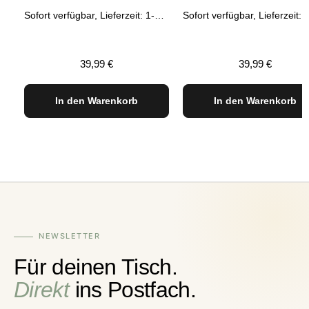
Rot
blau
Sofort verfügbar, Lieferzeit: 1-3 Tage
Regulärer Preis:
Regulärer Preis
39,99 €
39,99 €
In den Warenkorb
In den Warenkorb
NEWSLETTER
Für deinen Tisch.
Direkt
ins Postfach.