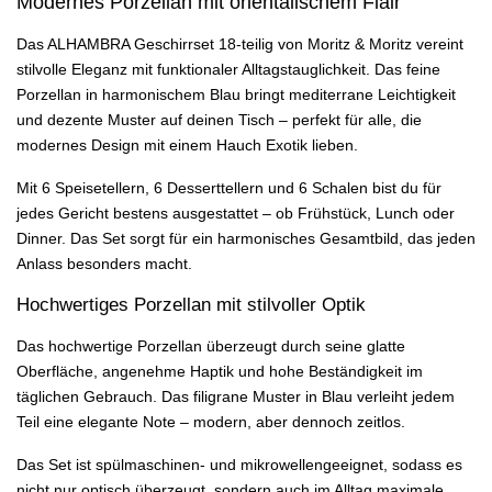
Modernes Porzellan mit orientalischem Flair
Das ALHAMBRA Geschirrset 18-teilig von Moritz & Moritz vereint
stilvolle Eleganz mit funktionaler Alltagstauglichkeit. Das feine
Porzellan in harmonischem Blau bringt mediterrane Leichtigkeit
und dezente Muster auf deinen Tisch – perfekt für alle, die
modernes Design mit einem Hauch Exotik lieben.
Mit 6 Speisetellern, 6 Desserttellern und 6 Schalen bist du für
jedes Gericht bestens ausgestattet – ob Frühstück, Lunch oder
Dinner. Das Set sorgt für ein harmonisches Gesamtbild, das jeden
Anlass besonders macht.
Hochwertiges Porzellan mit stilvoller Optik
Das hochwertige Porzellan überzeugt durch seine glatte
Oberfläche, angenehme Haptik und hohe Beständigkeit im
täglichen Gebrauch. Das filigrane Muster in Blau verleiht jedem
Teil eine elegante Note – modern, aber dennoch zeitlos.
Das Set ist spülmaschinen- und mikrowellengeeignet, sodass es
nicht nur optisch überzeugt, sondern auch im Alltag maximale