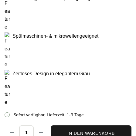
Spülmaschinen- & mikrowellengeeignet
Zeitloses Design in elegantem Grau
Sofort verfügbar, Lieferzeit: 1-3 Tage
Produkt Anzahl: Gib den gewünschten Wert ei
IN DEN WARENKORB