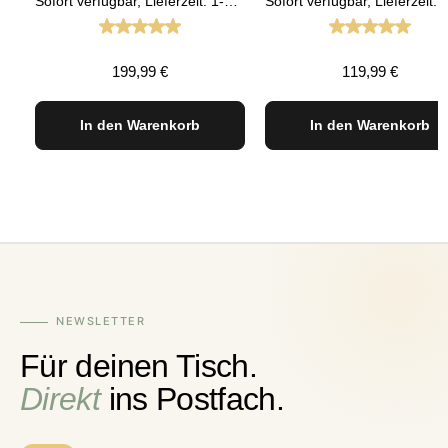
Sofort verfügbar, Lieferzeit: 1-3 Tage
Durchschnittliche Bewertung von 4.92 von 5 St
Durchschnit
Regulärer Preis:
Regulärer Preis:
199,99 €
119,99 €
In den Warenkorb
In den Warenkorb
NEWSLETTER
Für deinen Tisch.
Direkt
ins Postfach.