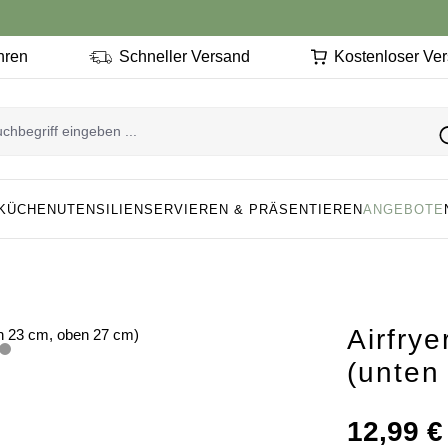
ahren
Schneller Versand
Kostenloser Ve
KÜCHENUTENSILIEN
SERVIEREN & PRÄSENTIEREN
ANGEBOTE
Airfry
(unten
Regulärer Preis
12,99 €