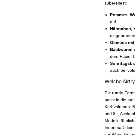
zubereitest:
Pommes, We
auf
Hähnchen, 
eingebrannte
Gemüse mit
Backwaren w
dem Papier 
Sonntagsbra
auch bei vol
Welche Airfr
Die runde Form
passt in die mei
Korbvolumen. Be
und 8L, Acekool
Modelle ähnliche
Innenmaß deines
zur Wand bleiben