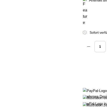
Antihaft u
Sofort verfü
Produkt A