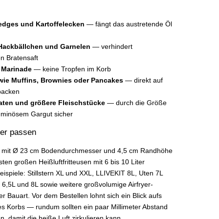
dges und Kartoffelecken
— fängt das austretende Öl
Hackbällchen und Garnelen
— verhindert
n Bratensaft
 Marinade
— keine Tropfen im Korb
ie Muffins, Brownies oder Pancakes
— direkt auf
backen
ten und größere Fleischstücke
— durch die Größe
uminösem Gargut sicher
yer passen
 mit Ø 23 cm Bodendurchmesser und 4,5 cm Randhöhe
sten großen Heißluftfritteusen mit 6 bis 10 Liter
ispiele: Stillstern XL und XXL, LLIVEKIT 8L, Uten 7L
 6,5L und 8L sowie weitere großvolumige Airfryer-
r Bauart. Vor dem Bestellen lohnt sich ein Blick aufs
 Korbs — rundum sollten ein paar Millimeter Abstand
, damit die heiße Luft zirkulieren kann.