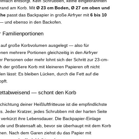
einfach entsorgt. Kein Schrubben, keine eingebrannten
trand am Korb. Mit
Ø 23 cm Boden, Ø 27 cm oben und
öhe
passt das Backpapier in große Airfryer mit
6 bis 10
 und ebenso in den Backofen.
r Familienportionen
 auf große Korbvolumen ausgelegt — also für
nen mehrere Portionen gleichzeitig in den Airfryer
er Personen oder mehr lohnt sich der Schritt zur 23-cm-
ch der größere Korb mit kleineren Papieren oft nicht
den lässt: Es bleiben Lücken, durch die Fett auf die
pft.
 fettabweisend — schont den Korb
chichtung deiner Heißluftfritteuse ist die empfindlichste
ts. Jeder Kratzer, jedes Schrubben mit der harten Seite
erkürzt ihre Lebensdauer. Die Backpapier-Einlage
ade und Bratensaft ab, bevor sie überhaupt mit dem Korb
men. Nach dem Garen ziehst du das Papier mit