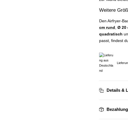
Weitere Größ
Den Airfryer-Ba
cm rund
,
Ø 20
quadratisch
u
passt, findest d
Lieferu
Details & 
Bezahlung