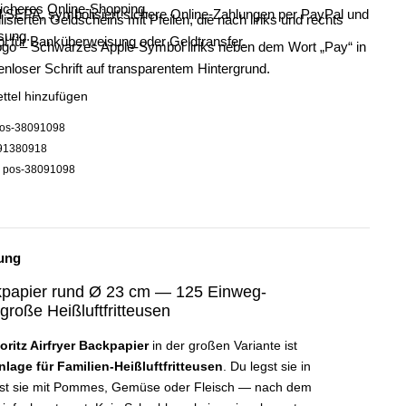
ttel hinzufügen
os-38091098
91380918
:
pos-38091098
ung
ckpapier rund Ø 23 cm — 125 Einweg-
 große Heißluftfritteusen
oritz Airfryer Backpapier
in der großen Variante ist
lage für Familien-Heißluftfritteusen
. Du legst sie in
llst sie mit Pommes, Gemüse oder Fleisch — nach dem