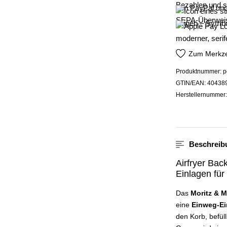
Zum Merkze
Produktnummer:
p
GTIN/EAN:
40438
Herstellernummer
Beschreib
Airfryer Ba
Einlagen für
Das
Moritz & M
eine
Einweg-Ein
den Korb, befü