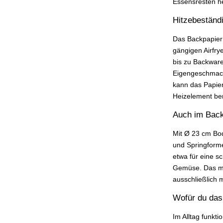
Essensresten he
Hitzebeständi
Das Backpapier
gängigen Airfr
bis zu Backwaren
Eigengeschmack
kann das Papier
Heizelement be
Auch im Back
Mit Ø 23 cm Bod
und Springform
etwa für eine s
Gemüse. Das mac
ausschließlich m
Wofür du das
Im Alltag funktio