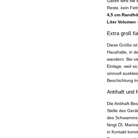
Garen wird sie 
Reste, kein Fet
4,5 cm Randh
Liter Volumen
—
Extra groß fü
Diese Größe ist
Haushalte, in de
wandern. Bei vi
Einlage, weil si
sinnvoll ausklei
Beschichtung tro
Antihaft und
Die Antihaft-Bes
Stelle des Gerä
des Schwamms v
fängt Öl, Marin
in Kontakt kom